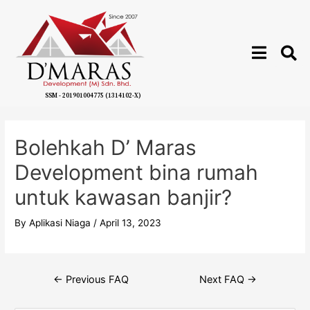
SSM - 201901004775 (1314102-X)
Bolehkah D’ Maras
Development bina rumah
untuk kawasan banjir?
By
Aplikasi Niaga
/
April 13, 2023
←
Previous FAQ
Next FAQ
→