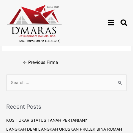
SSM - 201901004775 (1314102-X)
Firma 2
←
Previous Firma