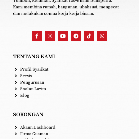
D’Maras Development (M) Sdn. Bhd telah mula
beroperasi pada tahun 2007 beralamat di Pasir
Tumboh, Kelantan. Syarikat 100% milik bumiputra.
Kami membina rumah, bangunan, ubahsuai, mengecat
dan melakukan semua kerja-kerja binaan.
TENTANG KAMI
Profil Syarikat
Servis
Pengurusan
Soalan Lazim
Blog