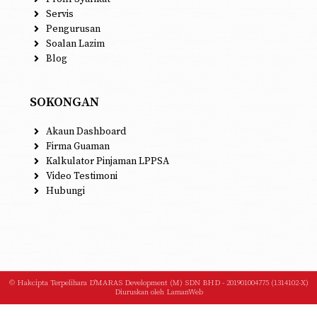
Servis
Pengurusan
Soalan Lazim
Blog
SOKONGAN
Akaun Dashboard
Firma Guaman
Kalkulator Pinjaman LPPSA
Video Testimoni
Hubungi
© Hakcipta Terpelihara D'MARAS Development (M) SDN BHD - 201901004775 (1314102-X)
Diuruskan oleh
LamanWeb