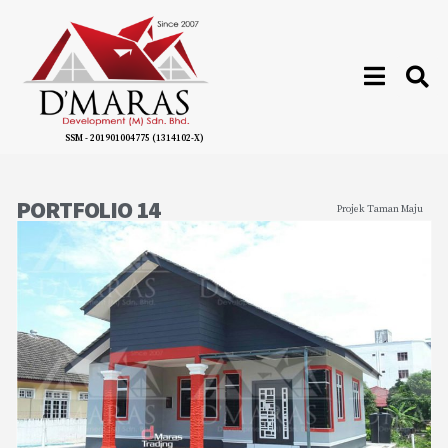
SSM - 201901004775 (1314102-X)
PORTFOLIO 14
Projek Taman Maju