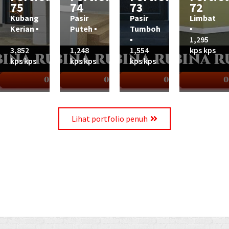
75
74
73
72
Kubang
Pasir
Pasir
Limbat
Kerian ▪︎
Puteh ▪︎
Tumboh
▪︎
▪︎
1,295
3,852
1,248
1,554
kps kps
kps kps
kps kps
kps kps
Lihat portfolio penuh