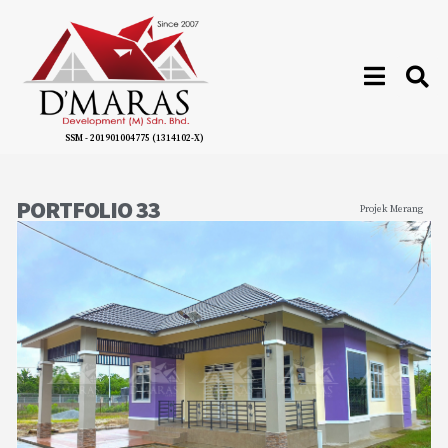
SSM - 201901004775 (1314102-X)
PORTFOLIO 33
Projek Merang