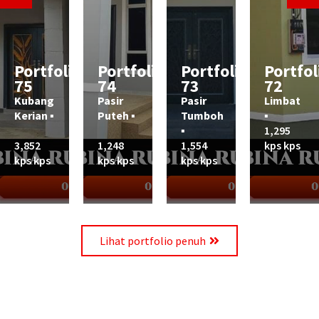
Portfolio
Portfolio
Portfolio
Portfol
75
74
73
72
Kubang
Pasir
Pasir
Limbat
Kerian ▪︎
Puteh ▪︎
Tumboh
▪︎
▪︎
1,295
3,852
1,248
1,554
kps kps
kps kps
kps kps
kps kps
Lihat portfolio penuh