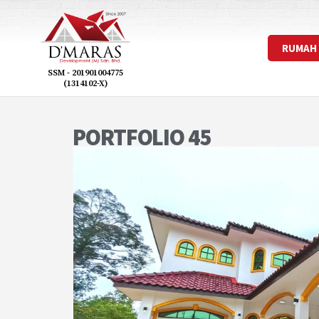
RUMAH
SSM - 201901004775
(1314102-X)
PORTFOLIO 45