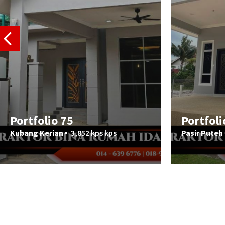
Portfolio 75
Portfoli
Kubang Kerian ▪︎
3,852 kps kps
Pasir Puteh 