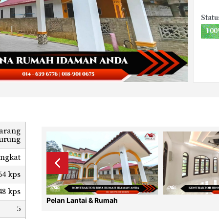
Stat
100
Sarang
urung
ingkat
64 kps
48 kps
Pelan Lantai & Rumah
5