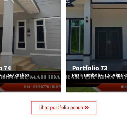
o 74
Portfolio 73
▪︎
1,248 kps kps
Pasir Tumboh ▪︎
1,554 kps k
Lihat portfolio penuh