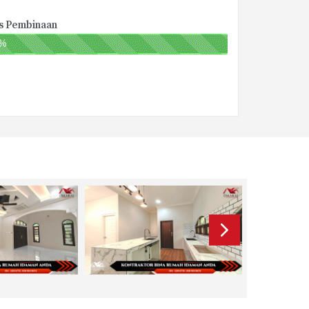
us Pembinaan
%