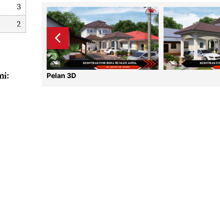
3
2
mi:
Pelan 3D