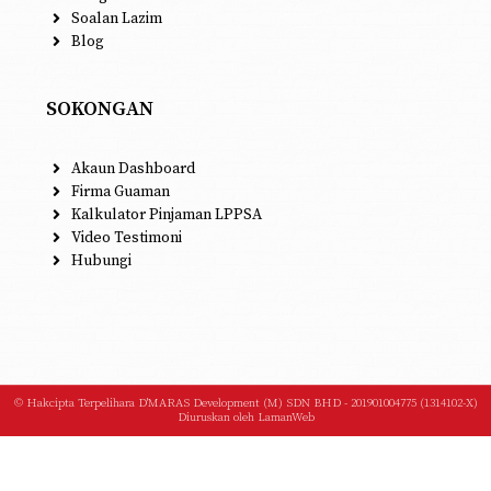
Soalan Lazim
Blog
SOKONGAN
Akaun Dashboard
Firma Guaman
Kalkulator Pinjaman LPPSA
Video Testimoni
Hubungi
© Hakcipta Terpelihara D'MARAS Development (M) SDN BHD - 201901004775 (1314102-X)
Diuruskan oleh
LamanWeb