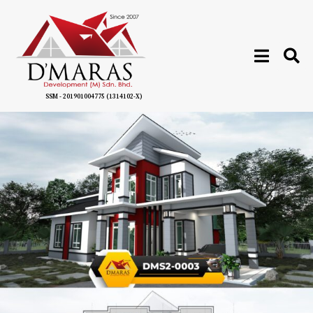
SSM - 201901004775 (1314102-X)