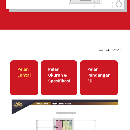
Scroll
Pelan
Pelan
Pelan
Lantai
Ukuran &
Pandangan
Spesifikasi
3D