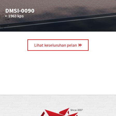
DMSI-0090
▪︎
1963 kps
Lihat keseluruhan pelan