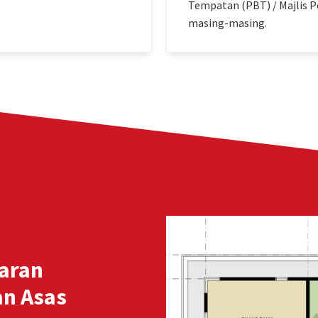
Tempatan (PBT) / Majlis 
masing-masing.
aran
an Asas