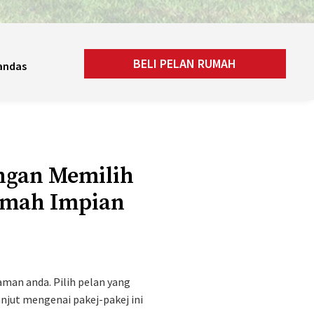
BELI PELAN RUMAH
andas
ngan Memilih
umah Impian
man anda. Pilih pelan yang
jut mengenai pakej-pakej ini