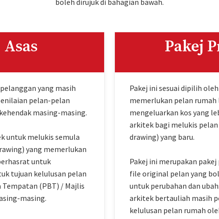
boleh dirujuk di bahagian bawah.
 Asas
Pakej 
eh pelanggan yang masih
Pakej ini sesuai dipilih ol
penilaian pelan-pelan
memerlukan pelan rumah l
 kehendak masing-masing.
mengeluarkan kos yang le
arkitek bagi melukis pelan
ek untuk melukis semula
drawing) yang baru.
 drawing) yang memerlukan
 berhasrat untuk
Pakej ini merupakan pakej 
uk tujuan kelulusan pelan
file original pelan yang b
 Tempatan (PBT) / Majlis
untuk perubahan dan ubahs
asing-masing.
arkitek bertauliah masih p
kelulusan pelan rumah ole