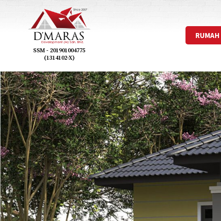
RUMAH
SSM - 201901004775
(1314102-X)