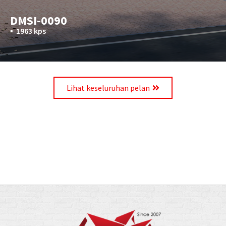
DMSI-0090
▪︎
1963 kps
Lihat keseluruhan pelan