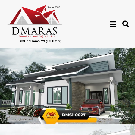
SSM - 201901004775 (1314102-X)