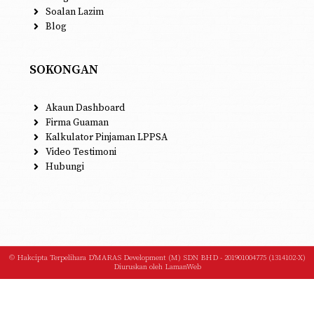
Soalan Lazim
Blog
SOKONGAN
Akaun Dashboard
Firma Guaman
Kalkulator Pinjaman LPPSA
Video Testimoni
Hubungi
© Hakcipta Terpelihara D'MARAS Development (M) SDN BHD - 201901004775 (1314102-X)
Diuruskan oleh
LamanWeb