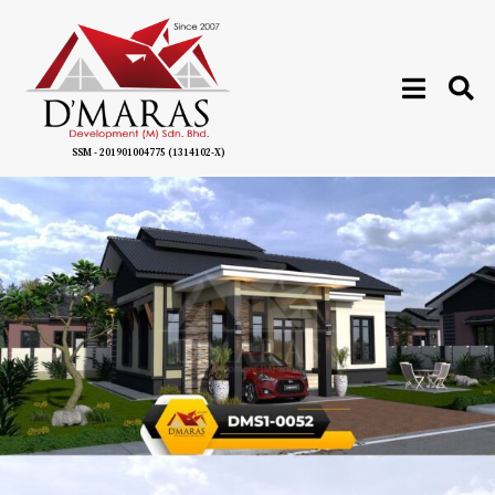
SSM - 201901004775 (1314102-X)