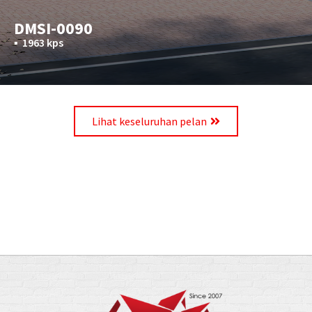
DMSI-0090
▪︎
1963 kps
Lihat keseluruhan pelan