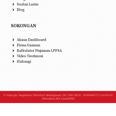
Soalan Lazim
Blog
SOKONGAN
Akaun Dashboard
Firma Guaman
Kalkulator Pinjaman LPPSA
Video Testimoni
Hubungi
© Hakcipta Terpelihara D'MARAS Development (M) SDN BHD - 201901004775 (1314102-X)
Diuruskan oleh
LamanWeb