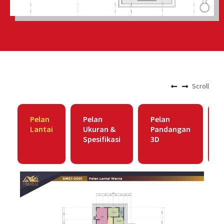
Scroll
Pelan
Pelan
Pelan
Lantai
Ukuran &
Pandangan
Spesifikasi
3D