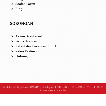
Soalan Lazim
Blog
SOKONGAN
Akaun Dashboard
Firma Guaman
Kalkulator Pinjaman LPPSA
Video Testimoni
Hubungi
© Hakcipta Terpelihara D'MARAS Development (M) SDN BHD - 201901004775 (1314102-X)
Diuruskan oleh
LamanWeb