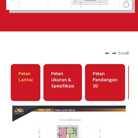
Scroll
Pelan
Pelan
Pelan
Lantai
Ukuran &
Pandangan
Spesifikasi
3D