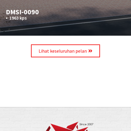
DMSI-0090
▪︎
1963 kps
Lihat keseluruhan pelan