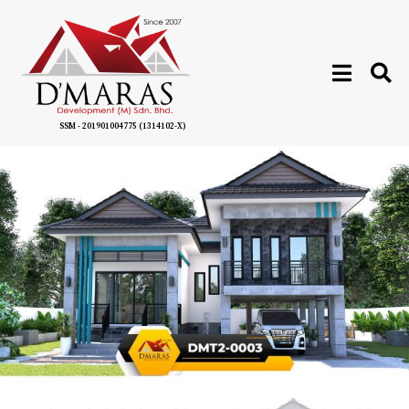
SSM - 201901004775 (1314102-X)