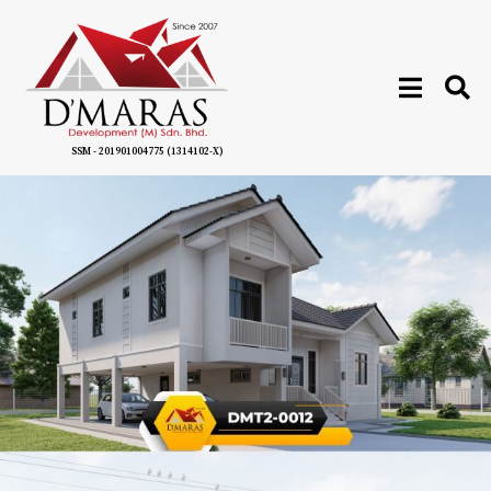
SSM - 201901004775 (1314102-X)