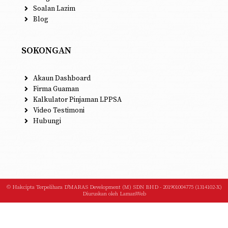
Soalan Lazim
Blog
SOKONGAN
Akaun Dashboard
Firma Guaman
Kalkulator Pinjaman LPPSA
Video Testimoni
Hubungi
© Hakcipta Terpelihara D'MARAS Development (M) SDN BHD - 201901004775 (1314102-X)
Diuruskan oleh
LamanWeb