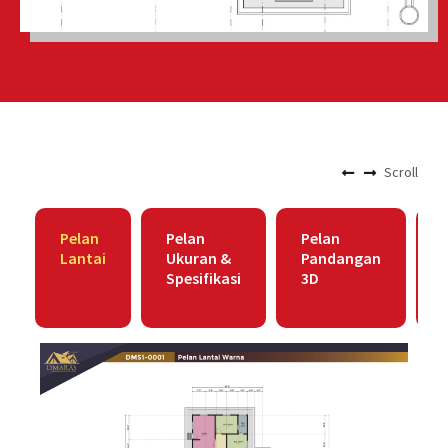
Scroll
Pelan
Pelan
Pelan
Lantai
Ukuran &
Pandangan
Spesifikasi
3D