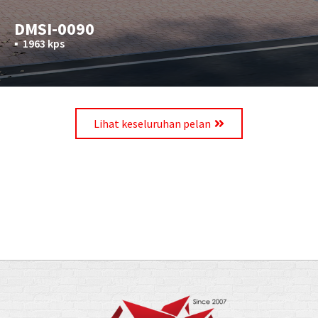
DMSI-0090
▪︎
1963 kps
Lihat keseluruhan pelan