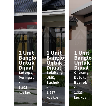
2 Unit
1 Unit
1 Unit
Banglo
Banglo
Banglo
Untuk
Untuk
Untuk
Dijual
Dijual
Dijual
Seterpa,
Belakang
Cherang
Peringat
UMK,
Datok,
▪︎
Bachok
Bachok
1,623
▪︎
▪︎
kps kps
1,227
1,323
kps kps
kps kps