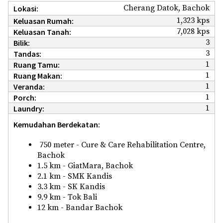
Cherang Datok, Bachok
Lokasi:
1,323 kps
Keluasan Rumah:
7,028 kps
Keluasan Tanah:
3
Bilik:
3
Tandas:
1
Ruang Tamu:
1
Ruang Makan:
1
Veranda:
1
Porch:
1
Laundry:
Kemudahan Berdekatan:
750 meter - Cure & Care Rehabilitation Centre,
Bachok
1.5 km - GiatMara, Bachok
2.1 km - SMK Kandis
3.3 km - SK Kandis
9.9 km - Tok Bali
12 km - Bandar Bachok