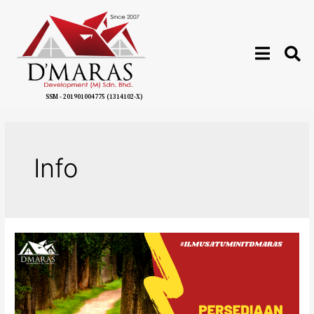
SSM - 201901004775 (1314102-X)
Info